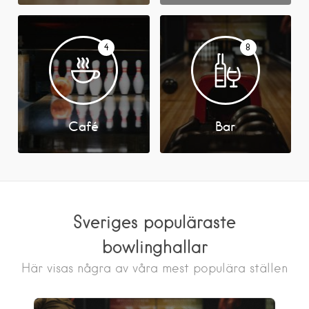
4
8
Café
Bar
Sveriges populäraste
bowlinghallar
Här visas några av våra mest populära ställen