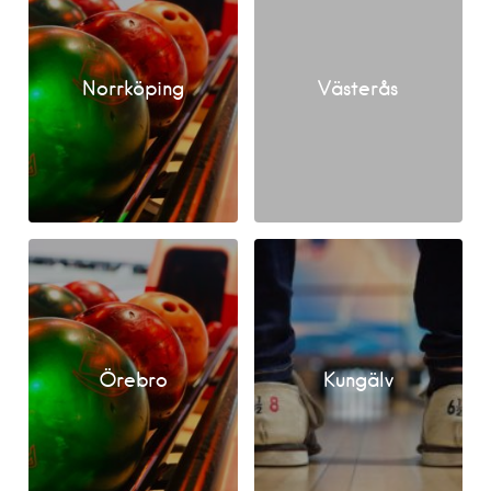
Norrköping
Västerås
Örebro
Kungälv