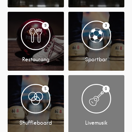
9
3
Restaurang
Sportbar
5
0
Shuffleboard
Livemusik