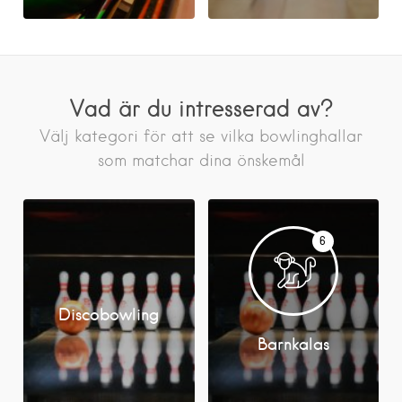
Vad är du intresserad av?
Välj kategori för att se vilka bowlinghallar
som matchar dina önskemål
6
Discobowling
Barnkalas